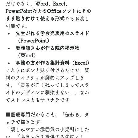
だけでなく、
Word、Excel、
PowerPointなどのOfficeソフトにその
まま貼り付けて使える形式
でもお渡し
可能です。
先生が作る学会発表用のスライド
（PowerPoint）
看護師さんが作る院内掲示物
（Word）
事務の方が作る集計資料（Excel）
これらにポンと貼り付けるだけで、資
料のクオリティが劇的にアップしま
す。「背景が白く残ってしまってスラ
イドのデザインに馴染まない…」なん
てストレスともサヨナラです。
■医療専門だからこそ、「伝わる」タ
ッチで描きます
「親しみやすい雰囲気の小児科にした
い」「高度医療を提供する病院とし