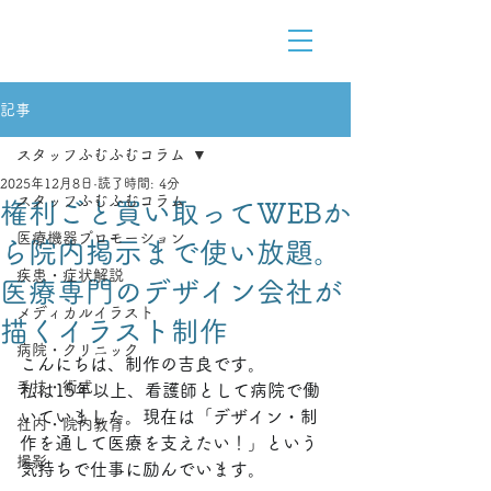
Medical Content Design
医療をデザインで解りやすく
記事
スタッフふむふむコラム
2025年12月8日
読了時間: 4分
スタッフふむふむコラム
権利ごと買い取ってWEBか
医療機器プロモーション
ら院内掲示まで使い放題。
疾患・症状解説
医療専門のデザイン会社が
メディカルイラスト
描くイラスト制作
病院・クリニック
こんにちは、制作の吉良です。
手技・術式
私は15年以上、看護師として病院で働
いていました。現在は「デザイン・制
社内・院内教育
作を通して医療を支えたい！」という
撮影
気持ちで仕事に励んでいます。