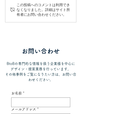
この投稿へのコメントは利用でき
医療用イラストの商用利
患者さんはどこ
なくなりました。詳細はサイト所
有者にお問い合わせください。
用と著作権リスク｜無料
る？医療コンテ
素材の落とし穴とオリジ
ける視線設計
ナルイラスト制作のメリ
ット
お問い合わせ
BtoBの専門的な情報を扱う企業様を中心に
デザイン・提案業務を行っています。
その他事例をご覧になりたい方は、お問い合
わせください。
お名前
*
メールアドレス
*