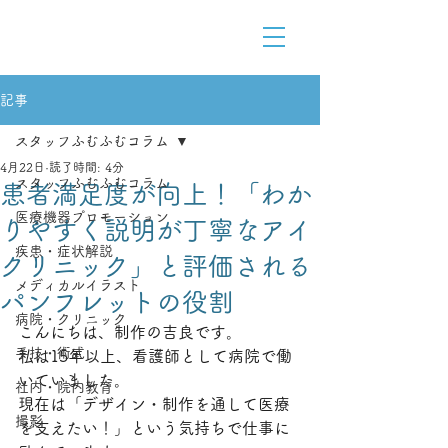
Medical Content Design
医療をデザインで解りやすく
記事
スタッフふむふむコラム
4月22日
読了時間: 4分
スタッフふむふむコラム
患者満足度が向上！「わか
医療機器プロモーション
りやすく説明が丁寧なアイ
疾患・症状解説
クリニック」と評価される
メディカルイラスト
パンフレットの役割
病院・クリニック
こんにちは、制作の吉良です。
手技・術式
私は15年以上、看護師として病院で働
いていました。
社内・院内教育
現在は「デザイン・制作を通して医療
撮影
を支えたい！」という気持ちで仕事に