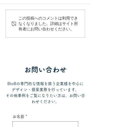
この投稿へのコメントは利用でき
健診・人間ドックで患者
医療用イラスト
なくなりました。詳細はサイト所
有者にお問い合わせください。
説明をスムーズにするに
用と著作権リス
は？動画・サイネージ活
素材の落とし穴
用のポイント
ナルイラスト制
ット
お問い合わせ
BtoBの専門的な情報を扱う企業様を中心に
デザイン・提案業務を行っています。
その他事例をご覧になりたい方は、お問い合
わせください。
お名前
*