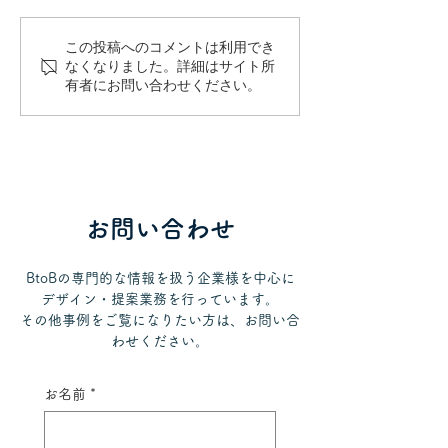
この投稿へのコメントは利用でき
CADデータがなくても医
医療用イラスト
なくなりました。詳細はサイト所
有者にお問い合わせください。
療機器3DCGは作れる？
用と著作権リス
制作現場でよくあるご相
素材の落とし穴
談
ナルイラスト制
ット
お問い合わせ
BtoBの専門的な情報を扱う企業様を中心に
デザイン・提案業務を行っています。
その他事例をご覧になりたい方は、お問い合
わせください。
お名前
*