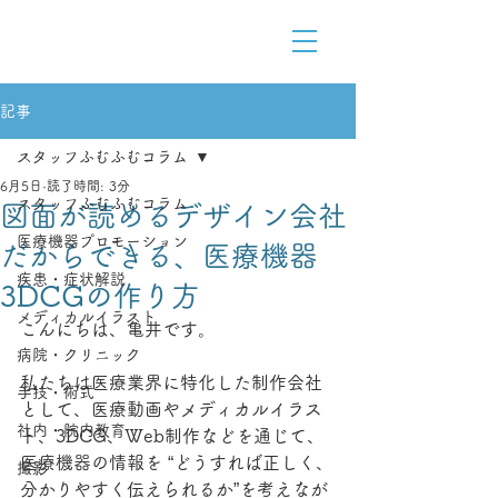
Medical Content Design
医療をデザインで解りやすく
記事
スタッフふむふむコラム
6月5日
読了時間: 3分
スタッフふむふむコラム
図面が読めるデザイン会社
医療機器プロモーション
だからできる、医療機器
疾患・症状解説
3DCGの作り方
メディカルイラスト
こんにちは、亀井です。
病院・クリニック
私たちは医療業界に特化した制作会社
手技・術式
として、医療動画やメディカルイラス
社内・院内教育
ト、3DCG、Web制作などを通じて、
医療機器の情報を “どうすれば正しく、
撮影
分かりやすく伝えられるか”を考えなが