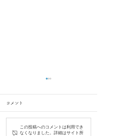
コメント
この投稿へのコメントは利用でき
健診・人間ドックで患者
医療用イラスト
なくなりました。詳細はサイト所