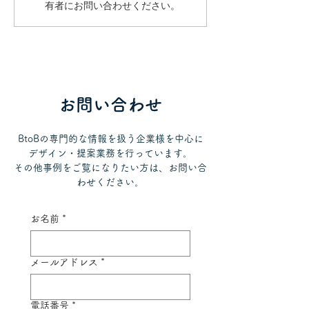
有者にお問い合わせください。
説明をスムーズにするに
用と著作権リス
は？動画・サイネージ活
素材の落とし穴
用のポイント
ナルイラスト制
ット
お問い合わせ
BtoBの専門的な情報を扱う企業様を中心に
デザイン・提案業務を行っています。
その他事例をご覧になりたい方は、お問い合
わせください。
お名前
*
メールアドレス
*
電話番号
*