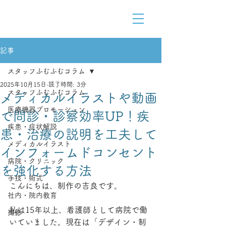
Medical Content Design
医療をデザインで解りやすく
記事
スタッフふむふむコラム
2025年10月15日
読了時間: 3分
スタッフふむふむコラム
メディカルイラストや動画
医療機器プロモーション
で問診・診察効率UP！疾
疾患・症状解説
患・治療の説明を工夫して
メディカルイラスト
インフォームドコンセント
病院・クリニック
を強化する方法
手技・術式
こんにちは、制作の吉良です。
社内・院内教育
私は15年以上、看護師として病院で働
撮影
いていました。現在は「デザイン・制